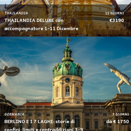
THAILANDIA
11 GIORNI
THAILANDIA DELUXE con
€3190
accompagnatore 1-11 Dicembre
GERMANIA
7 GIORNI
BERLINO E I 7 LAGHI: storie di
da € 1750
confini, limiti e contraddizioni 3-9