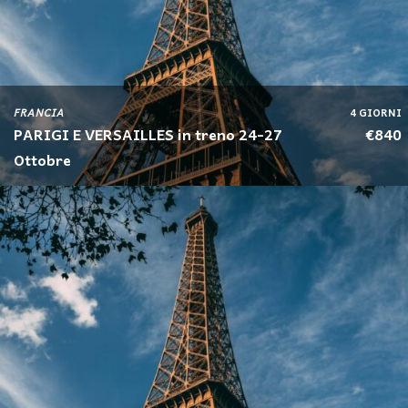
FRANCIA
4 GIORNI
PARIGI E VERSAILLES in treno 24-27
€840
Ottobre