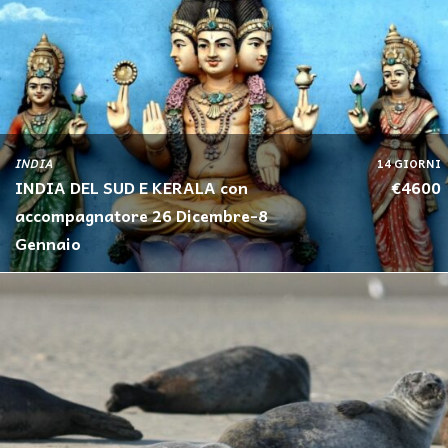
INDIA
14 GIORNI
INDIA DEL SUD E KERALA con
€4600
accompagnatore 26 Dicembre-8
Gennaio