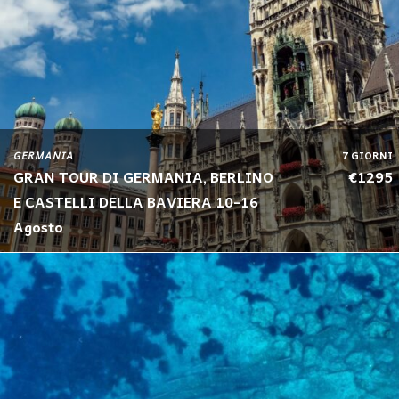
GERMANIA
7 GIORNI
GRAN TOUR DI GERMANIA, BERLINO
€1295
E CASTELLI DELLA BAVIERA 10-16
Agosto