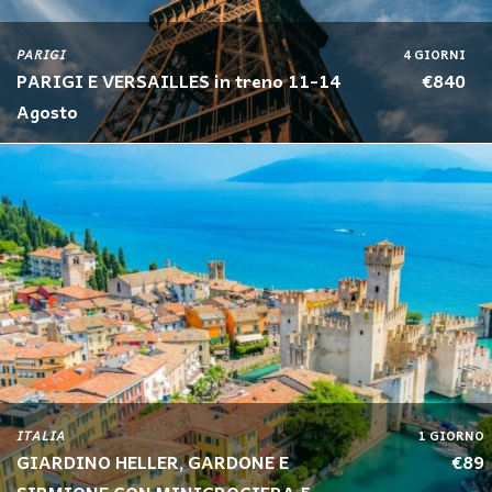
PARIGI
4 GIORNI
PARIGI E VERSAILLES in treno 11-14
€840
Agosto
ITALIA
1 GIORNO
GIARDINO HELLER, GARDONE E
€89